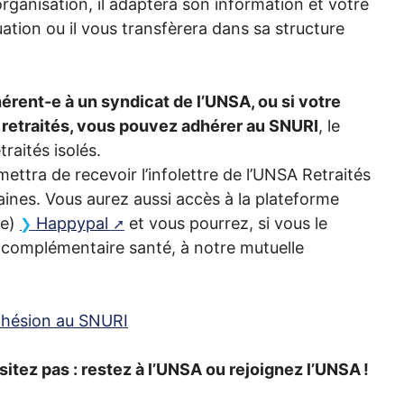
organisation, il adaptera son information et votre
uation ou il vous transfèrera dans sa structure
érent-e à un syndicat de l’
UNSA
, ou si votre
 retraités, vous pouvez adhérer au
SNURI
, le
raités isolés.
ttra de recevoir l’infolettre de l’
UNSA
Retraités
aines. Vous aurez aussi accès à la plateforme
ie)
Happypal
et vous pourrez, si vous le
 complémentaire santé, à notre mutuelle
adhésion au
SNURI
sitez pas : restez à l’
UNSA
ou rejoignez l’
UNSA
!