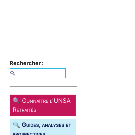
Rechercher :
🔍 Connaître l’
UNSA
Retraités
🔍 Guides, analyses et
prospectives