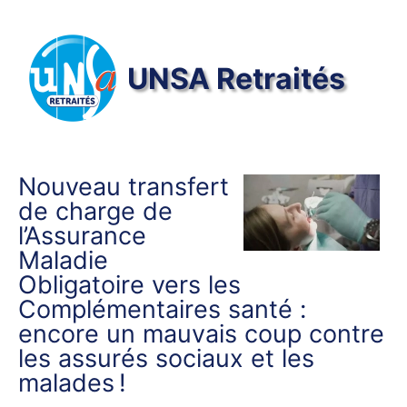
Panneau de gestion des cookies
UNSA
Retraités
Articles les plus récents
Nouveau transfert
de charge de
l’Assurance
Maladie
Obligatoire vers les
Complémentaires santé :
encore un mauvais coup contre
les assurés sociaux et les
malades
!