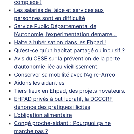
complexe
!
Les salariés de l’aide et services aux
personnes sont en difficulté
Service Public Départemental de
l’Autonomie, l’expérimentation démarre...
Halte à l’ubérisation dans les Ehpad
!
Qu’est-ce qu’un habitat partagé ou inclusif
?
Avis du
CESE
sur la prévention de la perte
d’autonomie liée au vieillissement.
Conserver sa mobilité avec l’Agirc-Arrco
Aidons les aidant
·
es
Tiers-lieux en Ehpad, des projets novateurs.
EHPAD
privés à but lucratif, la
DGCCRF
dénonce des pratiques illicites
L’obligation alimentaire
Congé proche-aidant : Pourquoi ça ne
marche pas
?