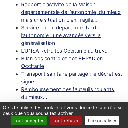
Rapport d’activité de la Maison
départementale de l’autonomie, du mieux
mais une situation bien fragile…
Service public départemental de
l’autonomie : une avancée vers la
généralisation
L’
UNSA
Retraités Occitanie au travail
Bilan des contrôles des
EHPAD
en
Occitanie
Transport sanitaire partagé : le décret est
signé
Remboursement des fauteuils roulants,
du mieux…
Les «
gagnants
», Patrick et les
Ce site utilise des cookies et vous donne le contrôle sur
acouphènes …
ceux que vous souhaitez activer
Mobilités, des fractures territoriales
Tout accepter
Tout refuser
Personnaliser
difficiles à surmonter
!