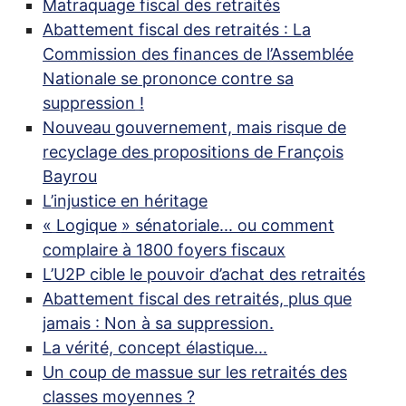
Matraquage fiscal des retraités
Abattement fiscal des retraités : La
Commission des finances de l’Assemblée
Nationale se prononce contre sa
suppression
!
Nouveau gouvernement, mais risque de
recyclage des propositions de François
Bayrou
L’injustice en héritage
«
Logique
» sénatoriale... ou comment
complaire à 1800 foyers fiscaux
L’
U2P
cible le pouvoir d’achat des retraités
Abattement fiscal des retraités, plus que
jamais : Non à sa suppression.
La vérité, concept élastique...
Un coup de massue sur les retraités des
classes moyennes
?