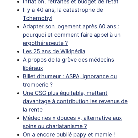
Inflation, retraites et budget de l’État
Il y a 40 ans, la catastrophe de
Tchernobyl
Adapter son logement après 60 ans :
pourquoi et comment faire appel à un
ergothérapeute
?
Les 25 ans de Wikipédia
A propos de la grève des médecins
libéraux
Billet d’humeur :
ASPA
, ignorance ou
tromperie
?
Une
CSG
plus équitable, mettant
davantage à contribution les revenus de
la rente
Médecines «
douces
», alternative aux
soins ou charlatanisme
?
On a encore oublié papy et mamie
!