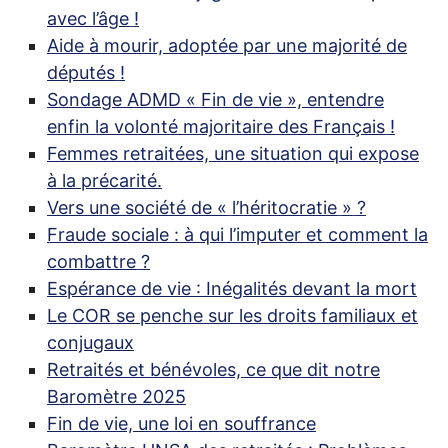
avec l’âge
!
Aide à mourir, adoptée par une majorité de
députés
!
Sondage
ADMD
«
Fin de vie
», entendre
enfin la volonté majoritaire des Français
!
Femmes retraitées, une situation qui expose
à la précarité.
Vers une société de «
l’héritocratie
»
?
Fraude sociale : à qui l’imputer et comment la
combattre
?
Espérance de vie : Inégalités devant la mort
Le
COR
se penche sur les droits familiaux et
conjugaux
Retraités et bénévoles, ce que dit notre
Baromètre 2025
Fin de vie, une loi en souffrance