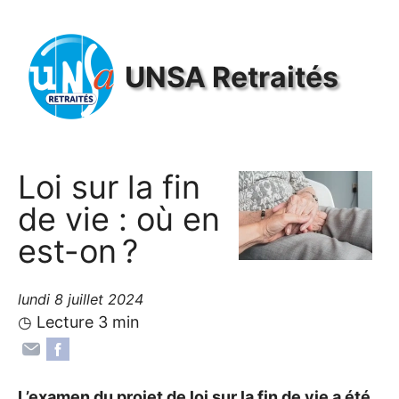
Panneau de gestion des cookies
UNSA
Retraités
Loi sur la fin
de vie : où en
est-on
?
lundi 8 juillet 2024
◷ Lecture 3 min
L’examen du projet de loi sur la fin de vie a été