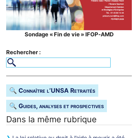
Sondage «
Fin de vie
»
IFOP
-
AMD
Rechercher :
🔍 Connaître l’
UNSA
Retraités
🔍 Guides, analyses et prospectives
Dans la même rubrique
La loi relative au droit à l’aide à mourir a été