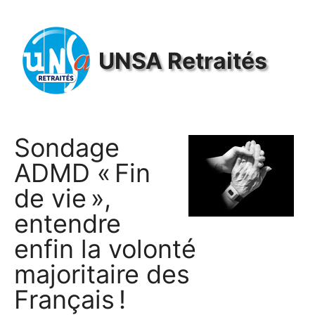
Panneau de gestion des cookies
UNSA
Retraités
Sondage
ADMD
«
Fin
de vie
»,
entendre
enfin la volonté
majoritaire des
Français
!