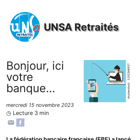
Panneau de gestion des cookies
UNSA
Retraités
Bonjour, ici
votre
banque…
mercredi 15 novembre 2023
◷ Lecture 3 min
La fédération bancaire française (
FBF
) a lancé