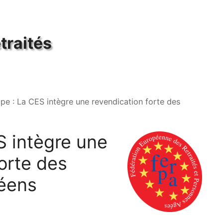
traités
pe : La CES intègre une revendication forte des
S
intègre une
orte des
péens