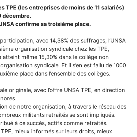
des
TPE
(les entreprises de moins de 11 salariés)
20 décembre.
UNSA
confirme sa troisième place.
articipation, avec 14,38% des suffrages, l’
UNSA
isième organisation syndicale chez les
TPE
,
le atteint même 15,30% dans le collège non
organisation syndicale. Et il s’en est fallu de 1000
deuxième place dans l’ensemble des collèges.
ale originale, avec l’offre
UNSA
TPE
, en direction
gnorés.
ation de notre organisation, à travers le réseau des
ombreux militants retraités se sont impliqués.
ribué à ce succès, actifs comme retraités.
s
TPE
, mieux informés sur leurs droits, mieux