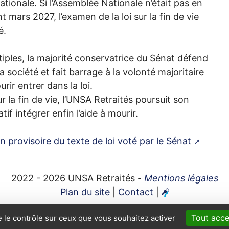
ationale. Si l’Assemblée Nationale n’était pas en
 mars 2027, l’examen de la loi sur la fin de vie
é.
tiples, la majorité conservatrice du Sénat défend
a société et fait barrage à la volonté majoritaire
urir entrer dans la loi.
la fin de vie, l’
UNSA
Retraités poursuit son
tif intégrer enfin l’aide à mourir.
on provisoire du texte de loi voté par le Sénat
2022 - 2026
UNSA
Retraités -
Mentions légales
Plan du site
|
Contact
|
Tout acce
e le contrôle sur ceux que vous souhaitez activer