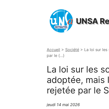
Panneau de gestion des cookies
UNSA
Re
Accueil
>
Société
>
La loi sur les
par le (…)
La loi sur les so
adoptée, mais l
rejetée par le 
jeudi 14 mai 2026